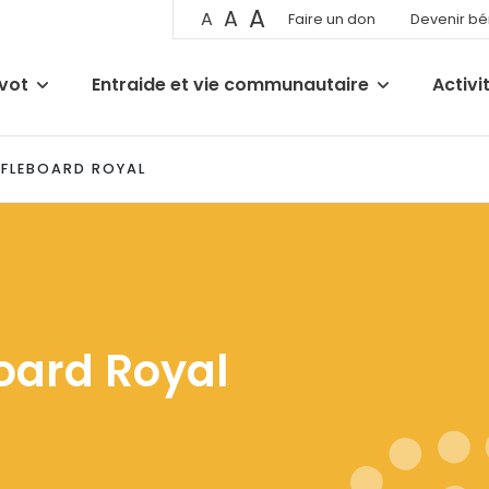
A
A
A
Faire un don
Devenir b
ivot
Entraide et vie communautaire
Activi
FFLEBOARD ROYAL
oard Royal