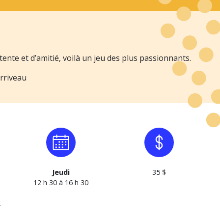
ente et d’amitié, voilà un jeu des plus passionnants.
rriveau
Jeudi
35 $
12 h 30 à 16 h 30
E