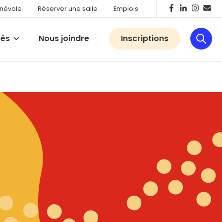
énévole
Réserver une salle
Emplois
tés
Nous joindre
Inscriptions