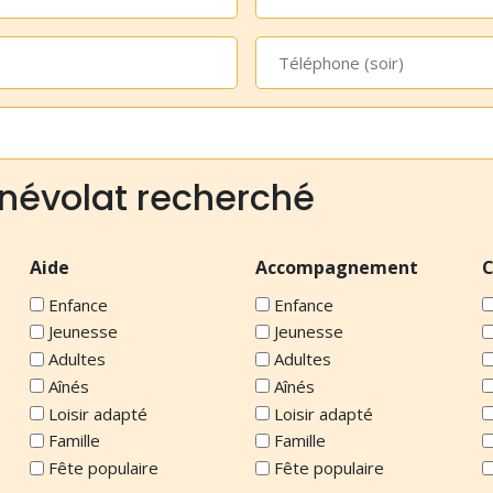
Postal
*
Téléphone
(soir)
névolat recherché
Aide
Accompagnement
C
Enfance
Enfance
Jeunesse
Jeunesse
Adultes
Adultes
Aînés
Aînés
Loisir adapté
Loisir adapté
Famille
Famille
Fête populaire
Fête populaire