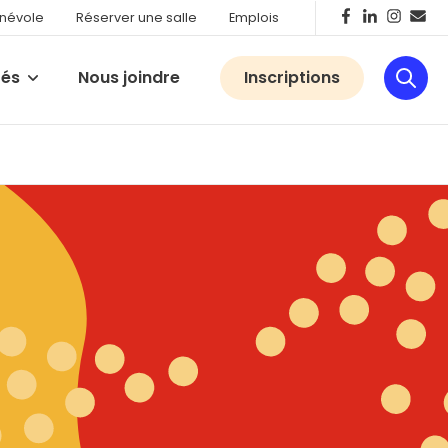
énévole
Réserver une salle
Emplois
tés
Nous joindre
Inscriptions