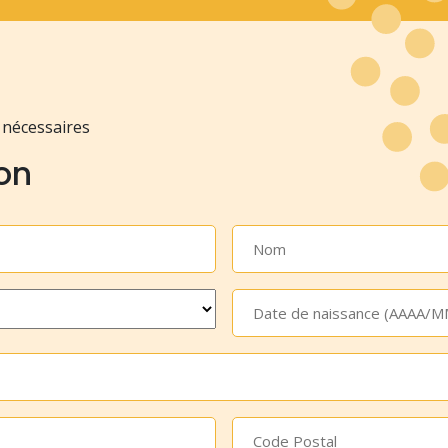
 nécessaires
ion
Nom
*
Date
de
naissance
*
Code