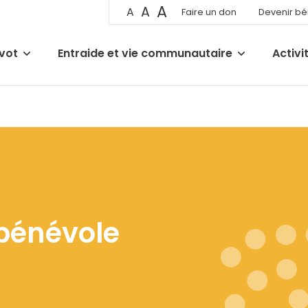
A
A
A
Faire un don
Devenir b
ivot
Entraide et vie communautaire
Activi
bénévole