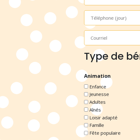
*
Téléphone
(jour)
Courriel
*
Type de bé
Animation
Enfance
Jeunesse
Adultes
Aînés
Loisir adapté
Famille
Fête populaire