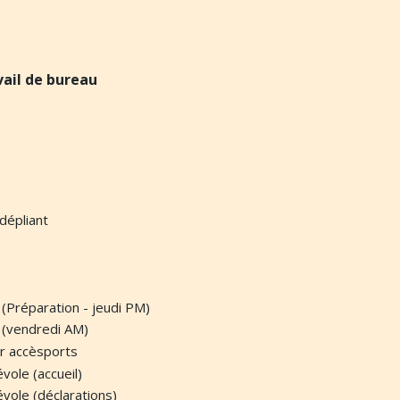
vail de bureau
n
dépliant
 (Préparation - jeudi PM)
e (vendredi AM)
r accèsports
ole (accueil)
ole (déclarations)