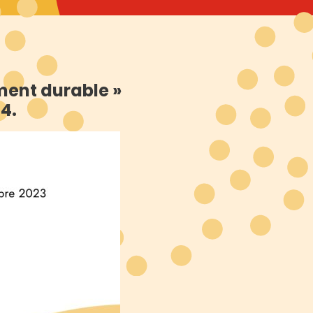
ment durable »
4.