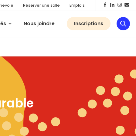
énévole
Réserver une salle
Emplois
tés
Nous joindre
Inscriptions
urable