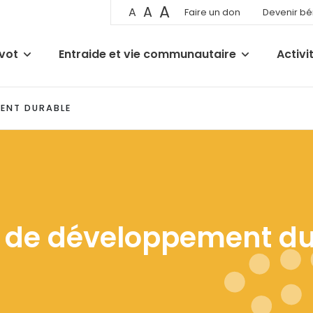
A
A
A
Faire un don
Devenir b
ivot
Entraide et vie communautaire
Activi
MENT DURABLE
e de développement d