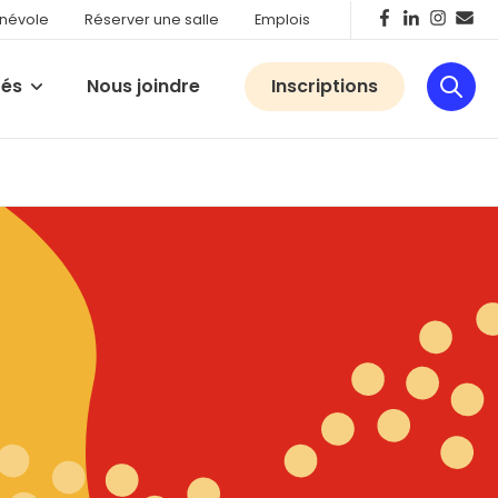
énévole
Réserver une salle
Emplois
tés
Nous joindre
Inscriptions