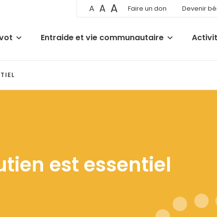
A
A
A
Faire un don
Devenir b
ivot
Entraide et vie communautaire
Activi
TIEL
tien est essentiel