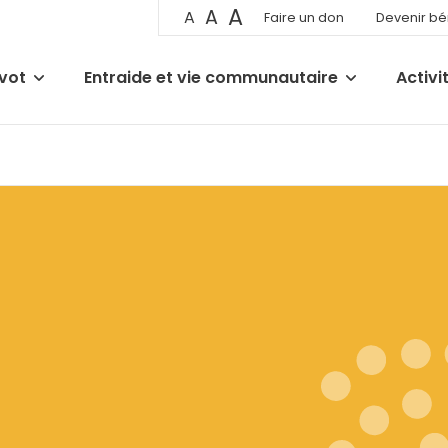
A
A
A
Faire un don
Devenir b
ivot
Entraide et vie communautaire
Activi