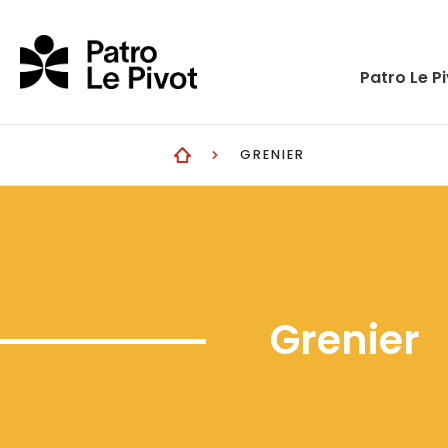
Skip to main content
Patro Le P
GRENIER
Grenier