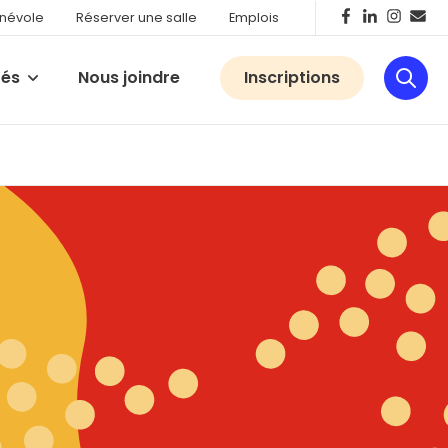
énévole
Réserver une salle
Emplois
tés
Nous joindre
Inscriptions