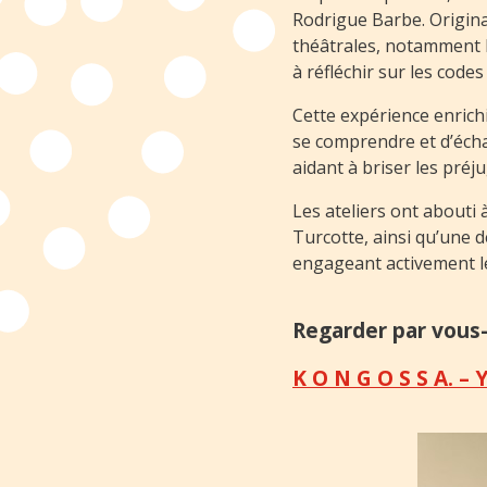
Rodrigue Barbe. Originai
théâtrales, notamment l
à réfléchir sur les code
Cette expérience enric
se comprendre et d’échan
aidant à briser les préj
Les ateliers ont abouti à
Turcotte, ainsi qu’une d
engageant activement le 
Regarder par vous
K O N G O S S A. –