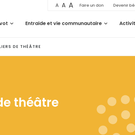
A
A
A
Faire un don
Devenir b
ivot
Entraide et vie communautaire
Activi
LIERS DE THÉÂTRE
de théâtre