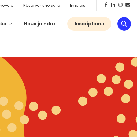
énévole
Réserver une salle
Emplois
tés
Nous joindre
Inscriptions