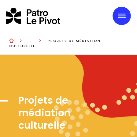
Skip to main content
PROJETS DE MÉDIATION
CULTURELLE
Projets de
médiation
culturelle