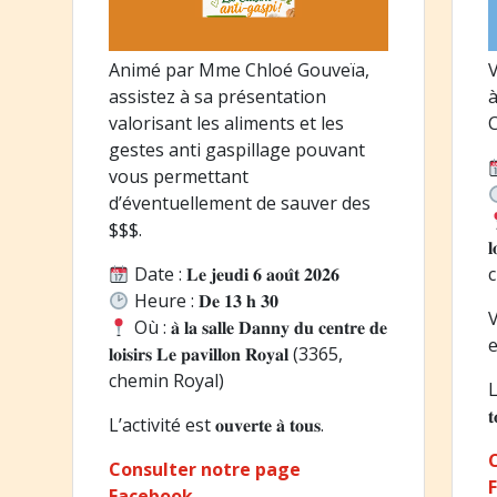
Animé par Mme Chloé Gouveïa,
V
assistez à sa présentation
à
valorisant les aliments et les
C
gestes anti gaspillage pouvant
vous permettant
d’éventuellement de sauver des
$$$.
𝐥
Date : 𝐋𝐞 𝐣𝐞𝐮𝐝𝐢 𝟔 𝐚𝐨𝐮̂𝐭 𝟐𝟎𝟐𝟔
c
Heure : 𝐃𝐞 𝟏𝟑 𝐡 𝟑𝟎
V
Où : 𝐚̀ 𝐥𝐚 𝐬𝐚𝐥𝐥𝐞 𝐃𝐚𝐧𝐧𝐲 𝐝𝐮 𝐜𝐞𝐧𝐭𝐫𝐞 𝐝𝐞
e
𝐥𝐨𝐢𝐬𝐢𝐫𝐬 𝐋𝐞 𝐩𝐚𝐯𝐢𝐥𝐥𝐨𝐧 𝐑𝐨𝐲𝐚𝐥 (3365,
chemin Royal)
L
𝐭
L’activité est 𝐨𝐮𝐯𝐞𝐫𝐭𝐞 𝐚̀ 𝐭𝐨𝐮𝐬.
Consulter notre page
Facebook
.