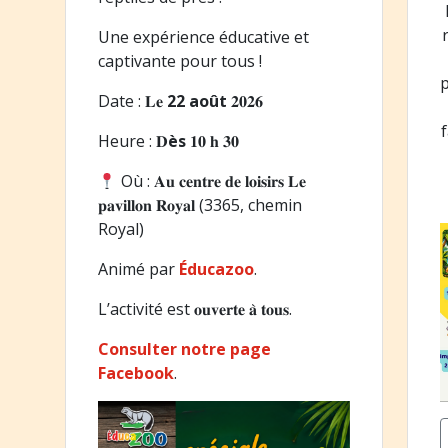
Une expérience éducative et
captivante pour tous !
Date : 𝐋𝐞
22 août
𝟐𝟎𝟐𝟔
Heure : 𝐃
ès
𝟏𝟎 𝐡 𝟑𝟎
Où : 𝐀𝐮 𝐜𝐞𝐧𝐭𝐫𝐞 𝐝𝐞 𝐥𝐨𝐢𝐬𝐢𝐫𝐬 𝐋𝐞
𝐩𝐚𝐯𝐢𝐥𝐥𝐨𝐧 𝐑𝐨𝐲𝐚𝐥 (3365, chemin
Royal)
Animé par
Éducazoo
.
L’activité est 𝐨𝐮𝐯𝐞𝐫𝐭𝐞 𝐚̀ 𝐭𝐨𝐮𝐬.
Consulter notre page
Facebook
.