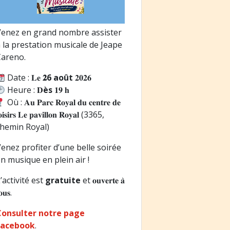
enez en grand nombre assister
 la prestation musicale de Jeape
areno.
Date : 𝐋𝐞
𝟐6
août
𝟐𝟎𝟐𝟔
Heure : 𝐃
ès
𝟏𝟗 𝐡
Où : 𝐀𝐮 𝐏𝐚𝐫𝐜 𝐑𝐨𝐲𝐚𝐥 𝐝𝐮 𝐜𝐞𝐧𝐭𝐫𝐞 𝐝𝐞
𝐨𝐢𝐬𝐢𝐫𝐬 𝐋𝐞 𝐩𝐚𝐯𝐢𝐥𝐥𝐨𝐧 𝐑𝐨𝐲𝐚𝐥 (3365,
hemin Royal)
enez profiter d’une belle soirée
n musique en plein air !
’activité est
gratuite
et 𝐨𝐮𝐯𝐞𝐫𝐭𝐞 𝐚̀
𝐨𝐮𝐬.
Consulter notre page
Facebook
.