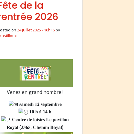
Fête de la
rentrée 2026
osted on
24 juillet 2025 - 16h16
by
castilloux
Venez en grand nombre !
𝐬𝐚𝐦𝐞𝐝𝐢 𝟏𝟐 𝐬𝐞𝐩𝐭𝐞𝐦𝐛𝐫𝐞
𝟏𝟎 𝐡 𝐚̀ 𝟏𝟒 𝐡
𝐂𝐞𝐧𝐭𝐫𝐞 𝐝𝐞 𝐥𝐨𝐢𝐬𝐢𝐫𝐬 𝐋𝐞 𝐩𝐚𝐯𝐢𝐥𝐥𝐨𝐧
𝐑𝐨𝐲𝐚𝐥 (𝟑𝟑𝟔𝟓, 𝐂𝐡𝐞𝐦𝐢𝐧 𝐑𝐨𝐲𝐚𝐥)