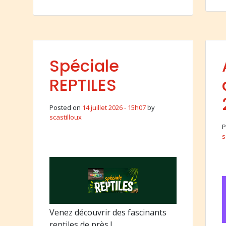
Spéciale
REPTILES
Posted on
14 juillet 2026 - 15h07
by
scastilloux
P
s
Venez découvrir des fascinants
reptiles de près !