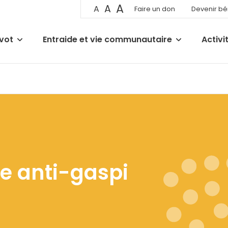
A
A
A
Faire un don
Devenir b
ivot
Entraide et vie communautaire
Activi
ne anti-gaspi