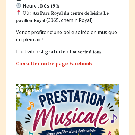
Heure : 𝐃
ès
𝟏𝟗 𝐡
Où : 𝐀𝐮 𝐏𝐚𝐫𝐜 𝐑𝐨𝐲𝐚𝐥 𝐝𝐮 𝐜𝐞𝐧𝐭𝐫𝐞 𝐝𝐞 𝐥𝐨𝐢𝐬𝐢𝐫𝐬 𝐋𝐞
𝐩𝐚𝐯𝐢𝐥𝐥𝐨𝐧 𝐑𝐨𝐲𝐚𝐥 (3365, chemin Royal)
Venez profiter d’une belle soirée en musique
en plein air !
L’activité est
gratuite
et 𝐨𝐮𝐯𝐞𝐫𝐭𝐞 𝐚̀ 𝐭𝐨𝐮𝐬.
Consulter notre page Facebook
.