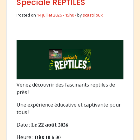
Spéciale REPTILES
Posted on
14 juillet 2026 - 15h07
by
scastilloux
Venez découvrir des fascinants reptiles de
près !
Une expérience éducative et captivante pour
tous !
Date : 𝐋𝐞
22 août
𝟐𝟎𝟐𝟔
Heure : 𝐃
ès
𝟏𝟎 𝐡 𝟑𝟎