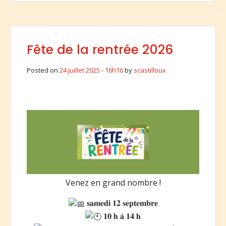
Fête de la rentrée 2026
Posted on
24 juillet 2025 - 16h16
by
scastilloux
Venez en grand nombre !
𝐬𝐚𝐦𝐞𝐝𝐢 𝟏𝟐 𝐬𝐞𝐩𝐭𝐞𝐦𝐛𝐫𝐞
𝟏𝟎 𝐡 𝐚̀ 𝟏𝟒 𝐡