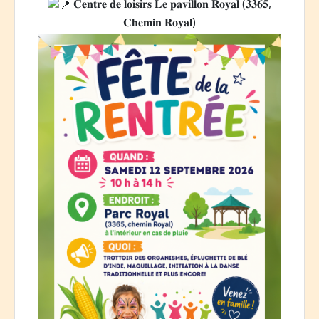
𝐂𝐞𝐧𝐭𝐫𝐞 𝐝𝐞 𝐥𝐨𝐢𝐬𝐢𝐫𝐬 𝐋𝐞 𝐩𝐚𝐯𝐢𝐥𝐥𝐨𝐧 𝐑𝐨𝐲𝐚𝐥 (𝟑𝟑𝟔𝟓,
𝐂𝐡𝐞𝐦𝐢𝐧 𝐑𝐨𝐲𝐚𝐥)