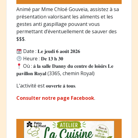
Animé par Mme Chloé Gouveïa, assistez à sa
présentation valorisant les aliments et les
gestes anti gaspillage pouvant vous
permettant d’éventuellement de sauver des
$$$.
Date : 𝐋𝐞 𝐣𝐞𝐮𝐝𝐢 𝟔 𝐚𝐨𝐮̂𝐭 𝟐𝟎𝟐𝟔
Heure : 𝐃𝐞 𝟏𝟑 𝐡 𝟑𝟎
Où : 𝐚̀ 𝐥𝐚 𝐬𝐚𝐥𝐥𝐞 𝐃𝐚𝐧𝐧𝐲 𝐝𝐮 𝐜𝐞𝐧𝐭𝐫𝐞 𝐝𝐞 𝐥𝐨𝐢𝐬𝐢𝐫𝐬 𝐋𝐞
𝐩𝐚𝐯𝐢𝐥𝐥𝐨𝐧 𝐑𝐨𝐲𝐚𝐥 (3365, chemin Royal)
L’activité est 𝐨𝐮𝐯𝐞𝐫𝐭𝐞 𝐚̀ 𝐭𝐨𝐮𝐬.
Consulter notre page Facebook
.