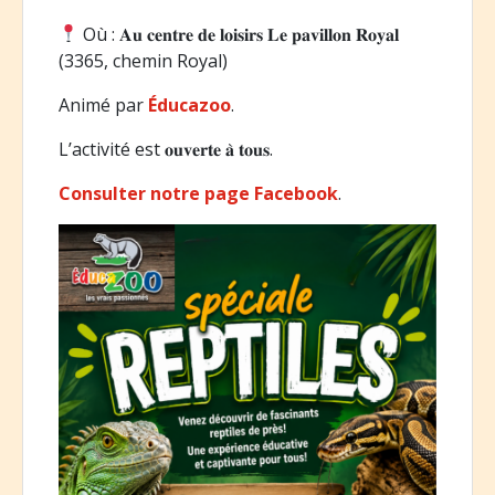
Où : 𝐀𝐮 𝐜𝐞𝐧𝐭𝐫𝐞 𝐝𝐞 𝐥𝐨𝐢𝐬𝐢𝐫𝐬 𝐋𝐞 𝐩𝐚𝐯𝐢𝐥𝐥𝐨𝐧 𝐑𝐨𝐲𝐚𝐥
(3365, chemin Royal)
Animé par
Éducazoo
.
L’activité est 𝐨𝐮𝐯𝐞𝐫𝐭𝐞 𝐚̀ 𝐭𝐨𝐮𝐬.
Consulter notre page Facebook
.