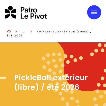
Skip to main content
PICKLEBALL EXTÉRIEUR (LIBRE) /
ÉTÉ 2026
PickleBall extérieur
(libre) / été 2026