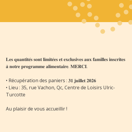
𝐋𝐞𝐬 𝐪𝐮𝐚𝐧𝐭𝐢𝐭𝐞́𝐬 𝐬𝐨𝐧𝐭 𝐥𝐢𝐦𝐢𝐭𝐞́𝐞𝐬 𝐞𝐭 𝐞𝐱𝐜𝐥𝐮𝐬𝐢𝐯𝐞𝐬 𝐚𝐮𝐱 𝐟𝐚𝐦𝐢𝐥𝐥𝐞𝐬 𝐢𝐧𝐬𝐜𝐫𝐢𝐭𝐞𝐬
𝐚̀ 𝐧𝐨𝐭𝐫𝐞 𝐩𝐫𝐨𝐠𝐫𝐚𝐦𝐦𝐞 𝐚𝐥𝐢𝐦𝐞𝐧𝐭𝐚𝐢𝐫𝐞. 𝐌𝐄𝐑𝐂𝐈.
• Récupération des paniers : 𝟑𝟏 𝐣𝐮𝐢𝐥𝐥𝐞𝐭 𝟐𝟎𝟐𝟔
• Lieu : 35, rue Vachon, Qc, Centre de Loisirs Ulric-
Turcotte
Au plaisir de vous accueillir !